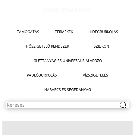
CERESIT CT 74
CERESIT CX 5
FŐBB TÉMÁINK:
CERESIT THERMO UNIVERSAL
TÁMOGATÁS
TERMÉKEK
HIDEGBURKOLÁS
HŐSZIGETELŐ RENDSZER
SZILIKON
GLETTANYAG ÉS UNIVERZÁLIS ALAPOZÓ
PADLÓBURKOLÁS
VÍZSZIGETELÉS
HABARCS ÉS SEGÉDANYAG