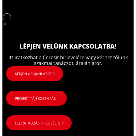
LÉPJEN VELÜNK KAPCSOLATBA!​
Itt iratkozhat a Ceresit hírlevelére vagy kérhet tőlünk
szakmai tanácsot, árajánlatot.
KÉRJEN ÁRAJÁNLATOT
PROJEKT TÁJÉKOZTATÁS
FELIRATKOZÁS HÍRLEVÉLRE