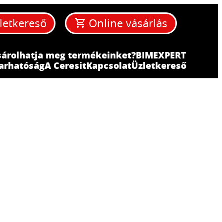
letkereső
Online vásárlás
sárolhatja meg termékeinket?
BIM
EXPERT
arhatóság
A Ceresit
Kapcsolat
Üzletkereső