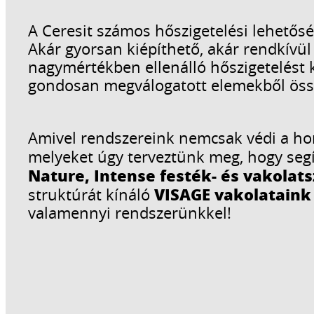
A Ceresit számos hőszigetelési lehetős
Akár gyorsan kiépíthető, akár rendkívü
nagymértékben ellenálló hőszigetelést ke
gondosan megválogatott elemekből össz
Amivel rendszereink nemcsak védi a hom
melyeket úgy terveztünk meg, hogy segít
Nature, Intense festék- és vakolats
VISAGE vakolataink 
struktúrát kínáló
valamennyi rendszerünkkel!