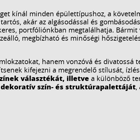
éget kínál minden épülettípushoz, a követel
l tartós, akár az algásodással és gombáso
res, portfóliónkban megtalálhatja. Bármit vá
eálló, megbízható és minőségi hőszigetelés
lokzatokat, hanem vonzóvá és divatossá tet
senek kifejezni a megrendelő stílusát, ízlé
zínek választékát, illetve
a különböző te
dekoratív szín- és struktúrapalettáját
,