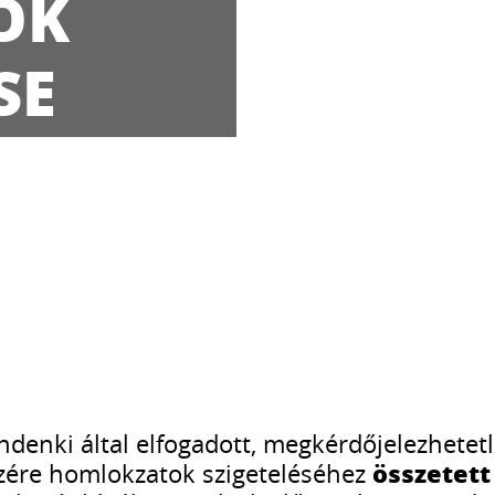
OK
SE
denki által elfogadott, megkérdőjelezhetetl
összetett
szére homlokzatok szigeteléséhez