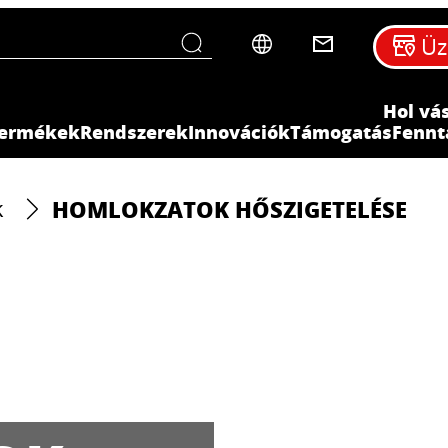
Üz
Hol vá
ermékek
Rendszerek
Innovációk
Támogatás
Fennt
HOMLOKZATOK HŐSZIGETELÉSE
k