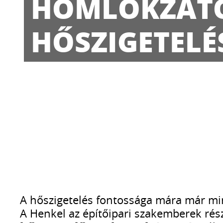
HOMLOKZAT
HŐSZIGETELÉ
A hőszigetelés fontossága mára már min
A Henkel az építőipari szakemberek ré