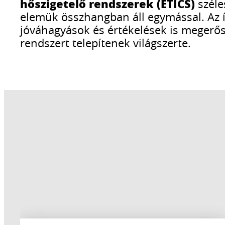
hőszigetelő rendszerek (ETICS)
széle
elemük összhangban áll egymással. Az í
jóváhagyások és értékelések is megerősí
rendszert telepítenek világszerte.