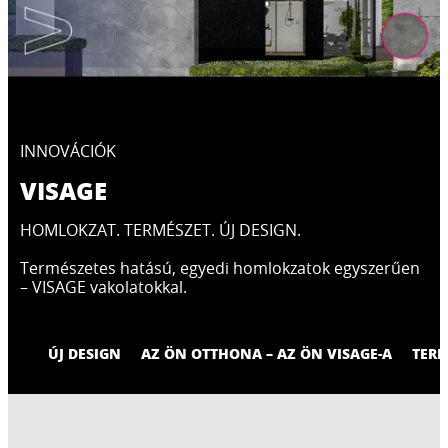
INNOVÁCIÓK
VISAGE
HOMLOKZAT. TERMÉSZET. ÚJ DESIGN.
Természetes hatású, egyedi homlokzatok egyszerűen
– VISAGE vakolatokkal.
ÚJ DESIGN
AZ ÖN OTTHONA – AZ ÖN VISAGE-A
TERM