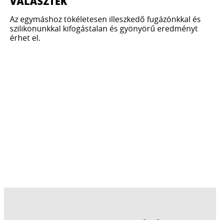
VÁLASZTÉK
Az egymáshoz tökéletesen illeszkedő fugázónkkal és
szilikonunkkal kifogástalan és gyönyörű eredményt
érhet el.