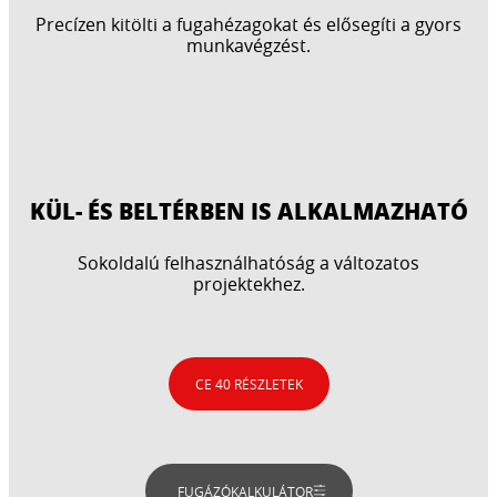
Precízen kitölti a fugahézagokat és elősegíti a gyors
munkavégzést.
KÜL- ÉS BELTÉRBEN IS ALKALMAZHATÓ
Sokoldalú felhasználhatóság a változatos
projektekhez.
CE 40 RÉSZLETEK
FUGÁZÓKALKULÁTOR