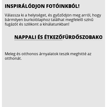
INSPIRÁLÓDJON FOTÓINKBÓL!
Válassza ki a helyiséget, és győződjön meg arról, hogy
bármilyen burkolólaphoz találhat megfelelő színű
fugázót és szilikont a kínálatunkban!
NAPPALI ÉS ÉTKEZŐ
FÜRDŐSZOBA
KON
Meleg és otthonos árnyalatok teszik meghitté az
otthonát.