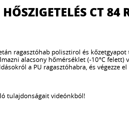
 HŐSZIGETELÉS CT 8
etán ragasztóhab polisztirol és kőzetgyapot
kalmazni alacsony hőmérséklet (-10°C felett
ásokról a PU ragasztóhabra, és végezze el
ó tulajdonságait videónkból!