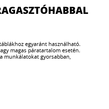
4 RAGASZTÓHABBAL
 táblákhoz egyaránt használható.
) vagy magas páratartalom esetén.
 a munkálatokat gyorsabban,