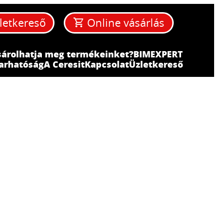
letkereső
Online vásárlás
sárolhatja meg termékeinket?
BIM
EXPERT
arhatóság
A Ceresit
Kapcsolat
Üzletkereső