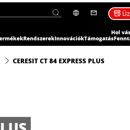
Üz
Hol vá
ermékek
Rendszerek
Innovációk
Támogatás
Fennt
CERESIT CT 84 EXPRESS PLUS
PLUS