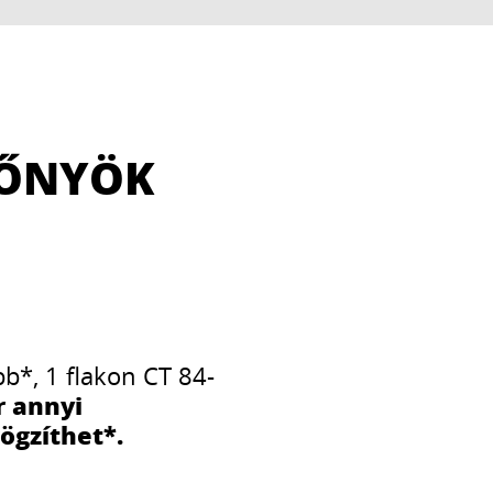
LŐNYÖK
b*, 1 flakon CT 84-
r annyi
rögzíthet*.