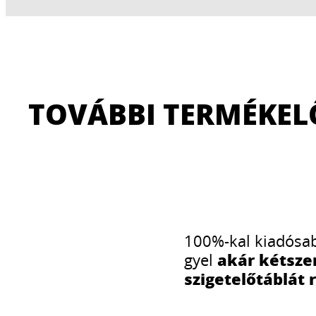
TOVÁBBI TERMÉKE
100%-kal kiadósab
akár kétsze
gyel
szigetelőtáblát 