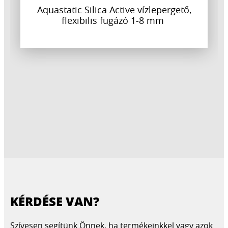
Aquastatic Silica Active vízlepergető,
flexibilis fugázó 1-8 mm
KÉRDÉSE VAN?
CERESIT CE 89
CERESIT CN 72 PADLOPON
Szívesen segítünk Önnek, ha termékeinkkel vagy azok
CERESIT CS 25