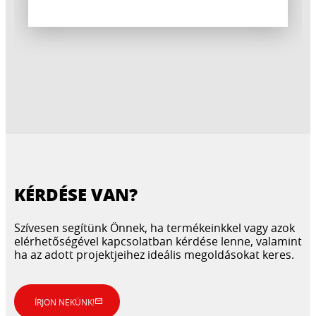
KÉRDÉSE VAN?
Szívesen segítünk Önnek, ha termékeinkkel vagy azok
elérhetőségével kapcsolatban kérdése lenne, valamint
CERESIT CE 89
ha az adott projektjeihez ideális megoldásokat keres.
CERESIT CS 25
CERESIT CT 17
Kétkomponensű, vegyszerálló epoxi
ÍRJON NEKÜNK!
Rendkívül rugalmas tömítőanyag
fugázó- és ragasztóanyag