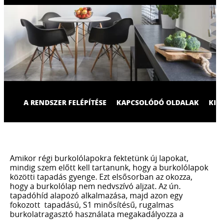
A RENDSZER FELÉPÍTÉSE
KAPCSOLÓDÓ OLDALAK
KI
Amikor régi burkolólapokra fektetünk új lapokat,
mindig szem előtt kell tartanunk, hogy a burkolólapok
közötti tapadás gyenge. Ezt elsősorban az okozza,
hogy a burkolólap nem nedvszívó aljzat. Az ún.
tapadóhíd alapozó alkalmazása, majd azon egy
fokozott tapadású, S1 minősítésű, rugalmas
burkolatragasztó használata megakadályozza a