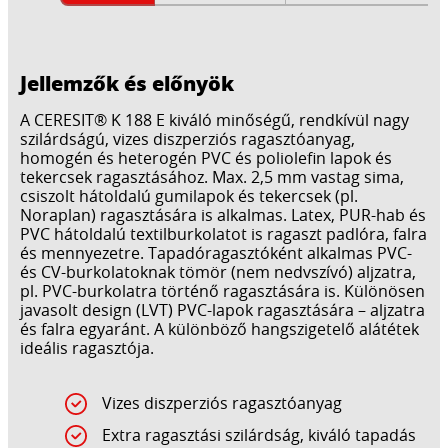
Jellemzők és előnyök
A CERESIT® K 188 E kiváló minőségű, rendkívül nagy
szilárdságú, vizes diszperziós ragasztóanyag,
homogén és heterogén PVC és poliolefin lapok és
tekercsek ragasztásához. Max. 2,5 mm vastag sima,
csiszolt hátoldalú gumilapok és tekercsek (pl.
Noraplan) ragasztására is alkalmas. Latex, PUR-hab és
PVC hátoldalú textilburkolatot is ragaszt padlóra, falra
és mennyezetre. Tapadóragasztóként alkalmas PVC-
és CV-burkolatoknak tömör (nem nedvszívó) aljzatra,
pl. PVC-burkolatra történő ragasztására is. Különösen
javasolt design (LVT) PVC-lapok ragasztására – aljzatra
és falra egyaránt. A különböző hangszigetelő alátétek
ideális ragasztója.
Vizes diszperziós ragasztóanyag
Extra ragasztási szilárdság, kiváló tapadás