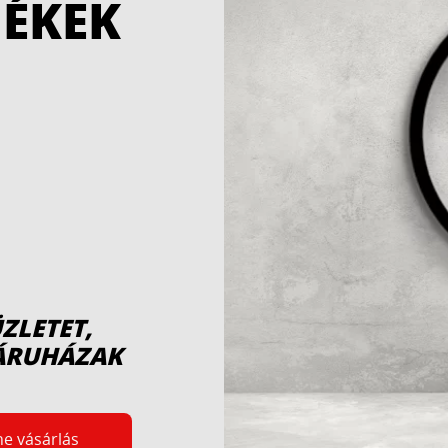
MÉKEK
...
ZLETET,
BÁRUHÁZAK
ne vásárlás