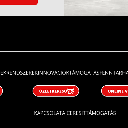
EK
RENDSZEREK
INNOVÁCIÓK
TÁMOGATÁS
FENNTARH
ÜZLETKERESŐ
ONLINE 
KAPCSOLAT
A CERESIT
TÁMOGATÁS