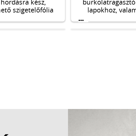
lhordásra kész,
burkolatragasztó
ető szigetelőfólia
lapokhoz, vala
ri vizes helyiségek
kritikus felüle
...
tthoni fürdőszobák,
csempézésére 
konyhák)
járólapozásár
iaburkolata alatti
telésre. Padlófűtés
n is alkalmazható.
RESIT PADLOPON
CERESIT PADLO
DISZPERZIÓS
TUNOPRÉN
adóhíd nedvszívó
Tapadóhíd tömö
felületekre
nedvszívó felül