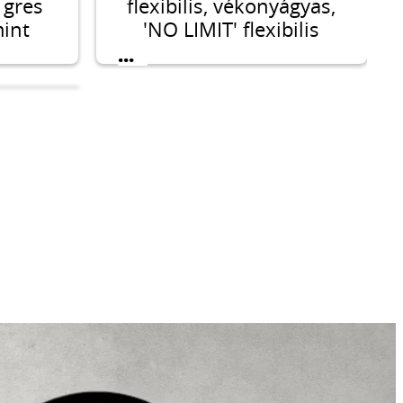
 gres
flexibilis, vékonyágyas,
mint
'NO LIMIT' flexibilis
tek
burkolatragasztó
...
és
minden típusú és
a.
méretű burkolólaphoz
PON
r és
etre