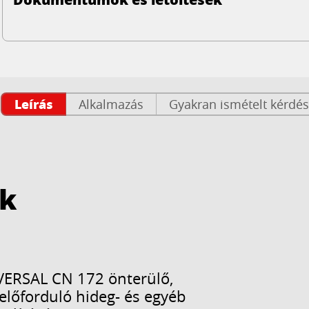
Leírás
Alkalmazás
Gyakran ismételt kérdé
ök
RSAL CN 172 önterülő,
 előforduló hideg- és egyéb