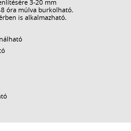
yenlítésére 3-20 mm
48 óra múlva burkolható.
érben is alkalmazható.
ználható
tó
ató