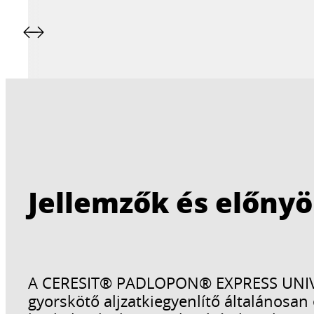
Jellemzők és előny
A CERESIT® PADLOPON® EXPRESS UNIVE
gyorskötő aljzatkiegyenlítő általánosan