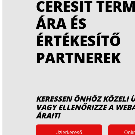
CERESIT TER
...
padlólap ragasztó
kritikus felületekre is.
ÁRA ÉS
ÉRTÉKESÍTŐ
PARTNEREK
KERESSEN ÖNHÖZ KÖZELI Ü
VAGY ELLENŐRIZZE A WE
ÁRAIT!
Üzletkereső
Onli