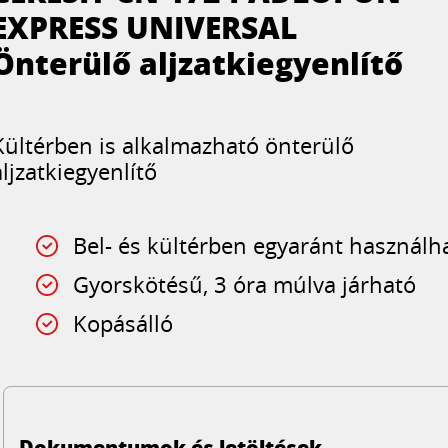
EXPRESS UNIVERSAL
Önterülő aljzatkiegyenlítő
Kültérben is alkalmazható önterülő
aljzatkiegyenlítő
Bel- és kültérben egyaránt használh
Gyorskötésű, 3 óra múlva járható
Kopásálló
Dokumentumok és letöltések