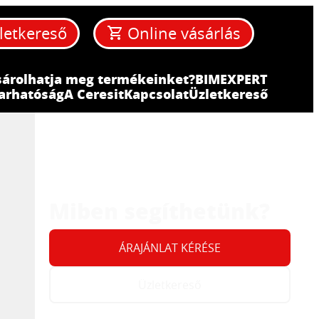
letkereső
Online vásárlás
sárolhatja meg termékeinket?
BIM
EXPERT
arhatóság
A Ceresit
Kapcsolat
Üzletkereső
Miben segíthetünk?
ÁRAJÁNLAT KÉRÉSE
Üzletkereső