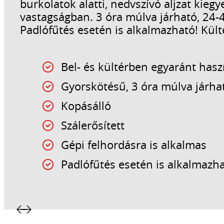
burkolatok alatti, nedvszívó aljzat kieg
vastagságban. 3 óra múlva járható, 24-
Padlófűtés esetén is alkalmazható! Kült
Bel- és kültérben egyaránt has
Gyorskötésű, 3 óra múlva járha
Kopásálló
Szálerősített
Gépi felhordásra is alkalmas
Padlófűtés esetén is alkalmazh