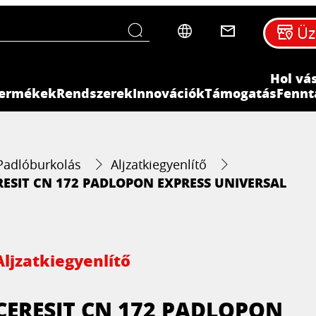
Üz
Hol vá
ermékek
Rendszerek
Innovációk
Támogatás
Fennt
Padlóburkolás
Aljzatkiegyenlítő
RESIT CN 172 PADLOPON EXPRESS UNIVERSAL
Aljzatkiegyenlítő
CERESIT CN 172 PADLOPON