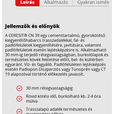
Leírás
Alkalmazás
Gyakran ismételt
Jellemzők és előnyök
A CERESIT® CN 39 egy cementtartalmú, gyorskötésű
kiegyenlítőhabarcs trasszadalékkal, fal- és
padlófelületek kiegyenlítésére, javítására, valamint
padlófelületek esetén lejtésképzésre is. Alkalmazható
30 mm-ig terjedő rétegvastagságban, burkolólapok és
természetes kövek fektetése előtt, bel- és kültérben
egyaránt. Víz- és fagyálló. Padlófelületen lejtésképzés
esetén Padlopon Diszperziós vagy Tunoprén vagy CT
19 alapozóval történő előkezelés javasolt.
30 mm rétegvastagságig
Rövid kötési idő, burkolható kb. 2-4 óra
múlva
Trasszalapú adalék természetes és