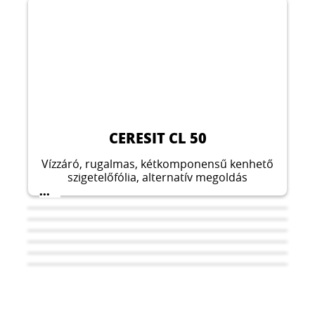
CERESIT CL 50
Vízzáró, rugalmas, kétkomponensű kenhető
szigetelőfólia, alternatív megoldás
vízszigeteléshez. Kültérben is alkalmazható.
...