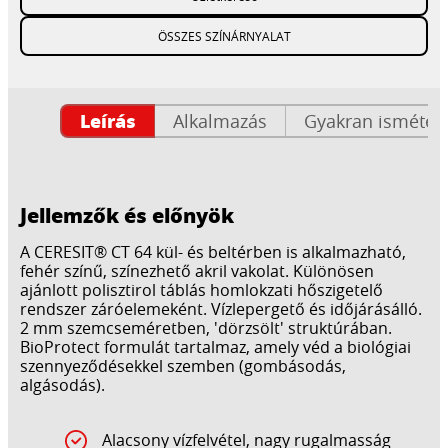
ÖSSZES SZÍNÁRNYALAT
Leírás
Alkalmazás
Gyakran ismételt
Jellemzők és előnyök
A CERESIT® CT 64 kül- és beltérben is alkalmazható,
fehér színű, színezhető akril vakolat. Különösen
ajánlott polisztirol táblás homlokzati hőszigetelő
rendszer záróelemeként. Vízlepergető és időjárásálló.
2 mm szemcseméretben, 'dörzsölt' struktúrában.
BioProtect formulát tartalmaz, amely véd a biológiai
szennyeződésekkel szemben (gombásodás,
algásodás).
Alacsony vízfelvétel, nagy rugalmasság