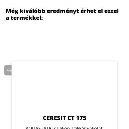
Még kiválóbb eredményt érhet el ezzel
a termékkel:
CERESIT CT 16
Alapozófesték akril, ásványi, szilikát, szilikon-
szilikát és elasztomer vakolatokhoz
...
CERESIT CT 175
AQUASTATIC szilikon-szilikát vakolat,