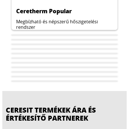
Ceretherm Popular
Megbízható és népszerű hőszigetelési
rendszer
CERESIT TERMÉKEK ÁRA ÉS
Ceretherm Self Clean
ÉRTÉKESÍTŐ PARTNEREK
Ceretherm Aero Wool
Ceretherm Express
Korszerű hőszigetelési rendszer öntisztuló