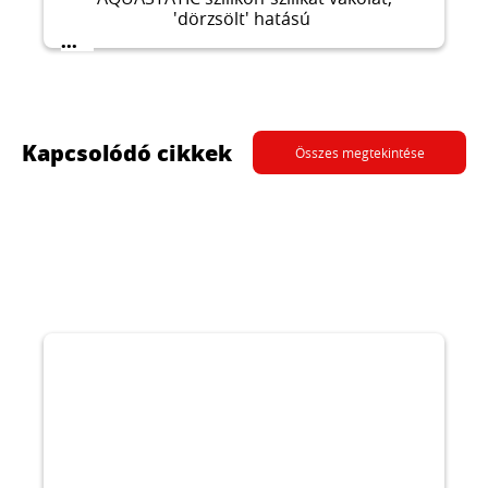
'dörzsölt' hatású
...
Kapcsolódó cikkek
Összes megtekintése