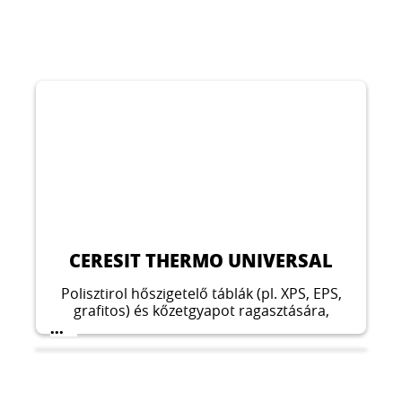
CERESIT THERMO UNIVERSAL
Polisztirol hőszigetelő táblák (pl. XPS, EPS,
grafitos) és kőzetgyapot ragasztására,
vakolaterősítő háló ágyazására
...
alkalmazható ragasztótapasz