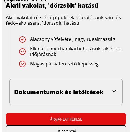
Akril vakolat, 'dörzsölt' hatású
Akril vakolat régi és új épületek falazatánank szín- és
fedővakolására, 'dörzsölt' hatású
Alacsony vízfelvétel, nagy rugalmasság
Ellenáll a mechanikai behatásoknak és az
időjárásnak
Magas páraáteresztő képesség
Dokumentumok és letöltések
ÁRAJÁNLAT KÉRÉSE
Üzletkereső