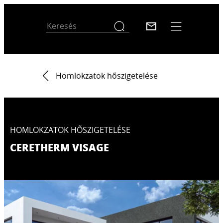
Homlokzatok hőszigetelése
HOMLOKZATOK HŐSZIGETELÉSE
CERETHERM VISAGE